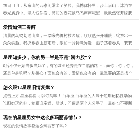
旭日冉冉，从东山的云彩间露出了笑脸。我携你怀里，步上后山，沐浴在
春光旖旎中。璧人钰你看，篱前的春花被鸟鸣声声喊醒，欣欣然张开朦胧
的睡眼，拥着一米阳光，好奇地打探着...
爱情如酒三春醉
清晨的鸟鸣划过山岚，一缕曦光将树枝唤醒，欣欣然张开睡眼，绽放出一
朵朵笑脸。我掷步春山新雨后，眼前一片诗意弥漫，燕子荡着春风，双双
啁啾，翩跹在我兰楼畔，驮着水边的春...
星座知多少，你的另一半是不是“潜力股”？
0后不仅开始当爹当妈了，有的甚至还奔走在二胎的路上，而你，你，你，
还是单身狗吗？别担心！面包会有的，爱情也会有的，最重要的还是找个
潜力股哦。...
怎么跟12星座旧情复燃？
点击上方 星座看看 可以订阅哦！ 白羊座 白羊座的人属于短期记忆性动物，
谁跟她玩的好，她跟谁亲近。所以，即便是两个人分手了，最好也不要断
了联系，偶尔约一约呀，吃吃饭，打...
现在的星座男女中这么多玛丽苏情节？
现在的爱情故事都这么玛丽苏了吗？...