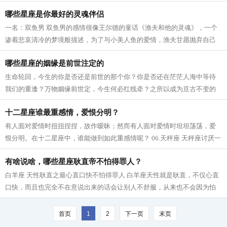
哪些星座是你最好的灵魂伴侣
一名：双鱼男 双鱼男的感情很像王尔德的童话《渔夫和他的灵魂》，一个
渗着悲哀清冷的梦境般描述，为了与小美人鱼的爱情，渔夫甘愿抛弃自己
的灵魂，结局却是他抱着小美人鱼的尸...
哪些星座的姻缘是前世注定的
生命轮回，今生的你是否还是前世的那个你？你是否还在茫茫人海中等待
我们的重逢？万物姻缘前世定，今生何必红线牵？之所以成为亘古不变的
浪漫，是因为他们的姻缘早已注定，哪...
十二星座谁最重感情，爱恨分明？
有人面对爱情时扭扭捏捏，故作暧昧；然而有人面对爱情时坦坦荡荡，爱
恨分明。在十二星座中，谁能做到如此重感情呢？ 06.天秤座 天秤座讨厌一
个人会完全表现在脸上，不但黑脸，...
有啥说啥，哪些星座耿直帝不怕得罪人？
白羊座 天性耿直之最心直口快不怕得罪人 白羊座天性就是耿直，不仅心直
口快，而且也完全不在意说出来的话会让别人不舒服，从来也不会因为怕
得罪人而收敛自己的言谈，结交真心...
首页
1
2
下一页
末页