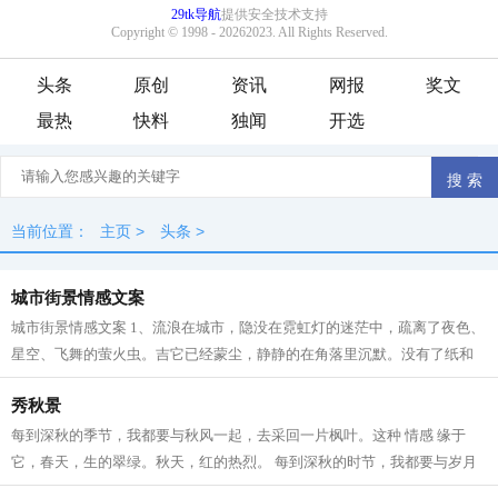
头条
原创
资讯
网报
奖文
最热
快料
独闻
开选
当前位置：
主页
>
头条
>
城市街景情感文案
城市街景情感文案 1、流浪在城市，隐没在霓虹灯的迷茫中，疏离了夜色、
星空、飞舞的萤火虫。吉它已经蒙尘，静静的在角落里沉默。没有了纸和
笔的摩擦，独对荧屏，天地很大，心...
秀秋景
每到深秋的季节，我都要与秋风一起，去采回一片枫叶。这种 情感 缘于
它，春天，生的翠绿。秋天，红的热烈。 每到深秋的时节，我都要与岁月
一起，去采回一片枫叶。它是色彩的更...