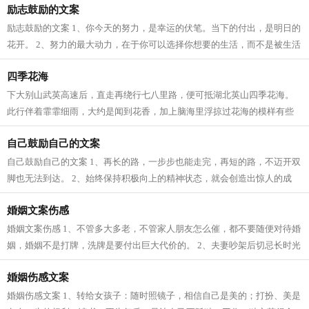
励志鼓励的文案
励志鼓励的文案 1、你今天的努力，是幸运的伏笔。当下的付出，是明日的
花开。 2、努力的最大动力，在于你可以选择你想要的生活，而不是被生活
选择。 3、永远不要放弃你真正想要...
四季花海
下大别山武英高速后，直走再绕行七八里路，便可抵湖北英山四季花海。
此行伴着霏霏细雨，大约是闻到花香，加上脑海里浮掠过花海的模样有些
时日，才觉路途并不遥远。 一汪水泊，...
自己鼓励自己的文案
自己鼓励自己的文案 1、再长的路，一步步也能走完，再短的路，不迈开双
脚也无法到达。 2、始终保持积极向上的精神状态，就会创造出惊人的成
绩。 3、伟人之所以伟大，是因为他与...
婚姻文案伤感
婚姻文案伤感 1、不管多大多老，不管家人朋友怎么催，都不要随便对待婚
姻，婚姻不是打牌，洗牌是要付出巨大代价的。 2、夫妻吵架后切忌长时光
负气坚持沉默和冷漠。有两句话可以...
婚姻伤感文案
婚姻伤感文案 1、转给女孩子：随时照镜子，相信自己是美的；打扮、美是