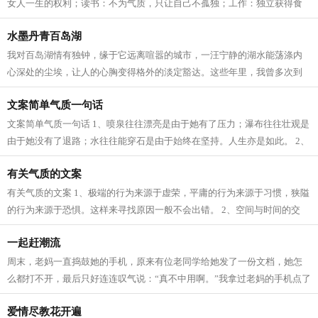
女人一生的权利；读书：不为气质，只让自己不孤独；工作：独立获得食
物是尊严；爱情：只遵从直觉，与生...
水墨丹青百岛湖
我对百岛湖情有独钟，缘于它远离喧嚣的城市，一汪宁静的湖水能荡涤内
心深处的尘埃，让人的心胸变得格外的淡定豁达。这些年里，我曾多次到
百岛湖，每次去都是天公不作美，不是...
文案简单气质一句话
文案简单气质一句话 1、喷泉往往漂亮是由于她有了压力；瀑布往往壮观是
由于她没有了退路；水往往能穿石是由于始终在坚持。人生亦是如此。 2、
一路走来，总会历经许许多多门槛，...
有关气质的文案
有关气质的文案 1、极端的行为来源于虚荣，平庸的行为来源于习惯，狭隘
的行为来源于恐惧。这样来寻找原因一般不会出错。 2、空间与时间的交
错，伤了岁月，老了红颜！柔情和无奈...
一起赶潮流
周末，老妈一直捣鼓她的手机，原来有位老同学给她发了一份文档，她怎
么都打不开，最后只好连连叹气说：“真不中用啊。”我拿过老妈的手机点了
几下把文档打开了，她又用羡慕的...
爱情尽教花开遍